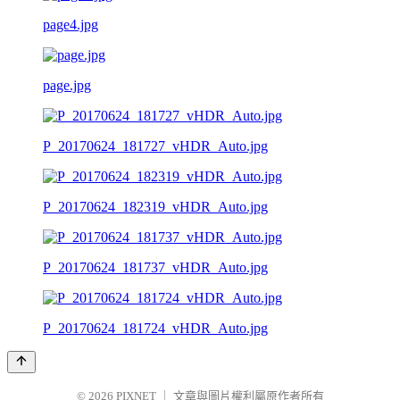
page4.jpg
page.jpg
P_20170624_181727_vHDR_Auto.jpg
P_20170624_182319_vHDR_Auto.jpg
P_20170624_181737_vHDR_Auto.jpg
P_20170624_181724_vHDR_Auto.jpg
© 2026
PIXNET
｜
文章與圖片權利屬原作者所有