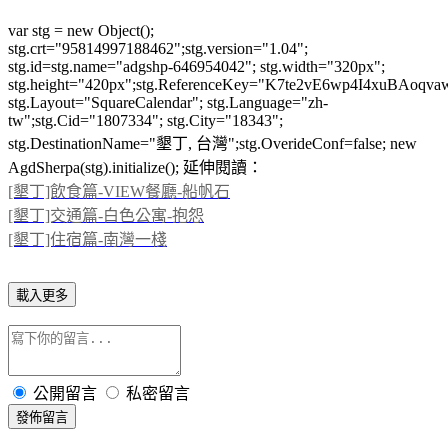
var stg = new Object();
stg.crt="95814997188462";stg.version="1.04";
stg.id=stg.name="adgshp-646954042"; stg.width="320px";
stg.height="420px";stg.ReferenceKey="K7te2vE6wp4I4xuBAoqva
stg.Layout="SquareCalendar"; stg.Language="zh-
tw";stg.Cid="1807334"; stg.City="18343";
stg.DestinationName="墾丁, 台灣";stg.OverideConf=false; new
AgdSherpa(stg).initialize(); 延伸閱讀：
[墾丁]飲食篇-VIEW餐廳-船帆石
[墾丁]交通篇-白色公寓-抱怨
[墾丁]住宿篇-南灣一棧
載入更多
公開留言
私密留言
發佈留言