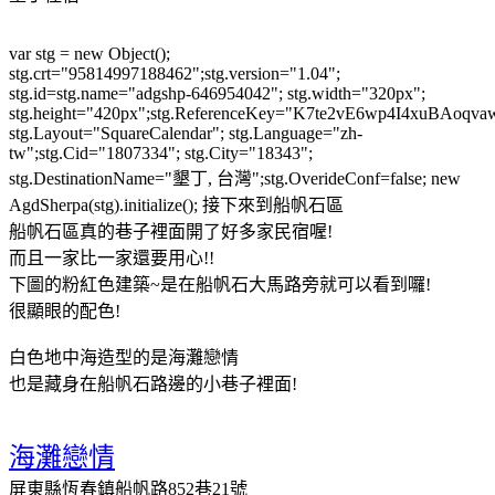
var stg = new Object();
stg.crt="95814997188462";stg.version="1.04";
stg.id=stg.name="adgshp-646954042"; stg.width="320px";
stg.height="420px";stg.ReferenceKey="K7te2vE6wp4I4xuBAoqva
stg.Layout="SquareCalendar"; stg.Language="zh-
tw";stg.Cid="1807334"; stg.City="18343";
stg.DestinationName="墾丁, 台灣";stg.OverideConf=false; new
AgdSherpa(stg).initialize(); 接下來到船帆石區
船帆石區真的巷子裡面開了好多家民宿喔!
而且一家比一家還要用心!!
下圖的粉紅色建築~是在船帆石大馬路旁就可以看到囉!
很顯眼的配色!
白色地中海造型的是海灘戀情
也是藏身在船帆石路邊的小巷子裡面!
海灘戀情
屏東縣恆春鎮船帆路852巷21號