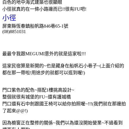
白色的地中海式建築也很顯眼
小徑就真的在一條小路邊而已!!很有FU吧!
小徑
屏東縣恆春鎮船帆路846巷65-1號
(08)8851031
最最令我跟MEGUMI意外的就是這家啦!!!
這家民宿算是新開的~也是藏身在船帆石小巷子~(上面介紹的
都在那一帶啦!用途步的就都可以逛到喔!)
門口紫色的配色~搭配1樓挑高設計~
整個就很有城堡的FU~還有護城橋
門口還有石中劍跟國王椅可以給你拍照喔~!!!(我們就在那邊拍
了起來@@!)
因為櫥窗正在整修的關係~我們以為還沒開始營業~不過看到