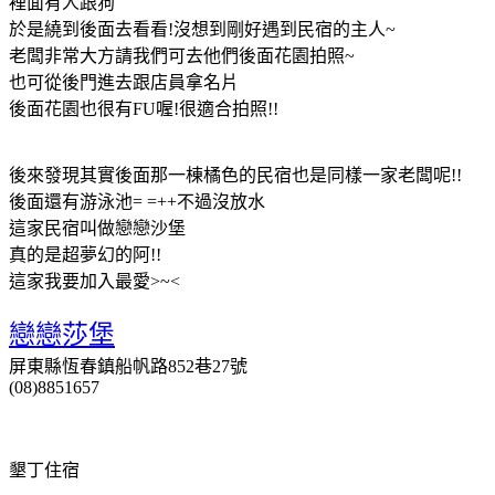
裡面有人跟狗
於是繞到後面去看看!沒想到剛好遇到民宿的主人~
老闆非常大方請我們可去他們後面花園拍照~
也可從後門進去跟店員拿名片
後面花園也很有FU喔!很適合拍照!!
後來發現其實後面那一棟橘色的民宿也是同樣一家老闆呢!!
後面還有游泳池= =++不過沒放水
這家民宿叫做戀戀沙堡
真的是超夢幻的阿!!
這家我要加入最愛>~<
戀戀莎堡
屏東縣恆春鎮船帆路852巷27號
(08)8851657
墾丁住宿