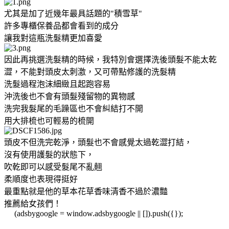
尤其是加了近幾年最具話題的"積雪草"
許多專櫃保養品都會看到的成分
讓我對這瓶洗髮精更加喜愛
因此再挑選洗髮精的時候，我特別會選擇洗後頭髮不能太乾
澀，不能對頭皮太刺激，又可帶點修護的洗髮精
洗髮過程泡沫細緻且起跑容易
沖洗後也不會有頭髮殘留物的異物感
洗完我髮尾的毛躁區也不會糾結打不開
用大排梳也可輕易的梳開
頭皮不但洗完乾淨，頭髮也不會感覺太過乾澀打結，
沒有使用護髮的狀態下，
吹乾即可以感受髮尾不亂翹
柔順度也表現得挺好
最重點就是他的草本花草香味清香不過於濃豔
推薦給女孩們！
(adsbygoogle = window.adsbygoogle || []).push({});