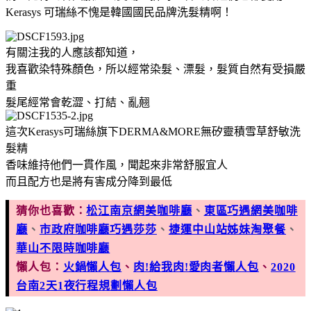
Kerasys 可瑞絲不愧是韓國國民品牌洗髮精啊！
有關注我的人應該都知道，
我喜歡染特殊顏色，所以經常染髮、漂髮，髮質自然有受損嚴
重
髮尾經常會乾澀、打結、亂翹
這次Kerasys可瑞絲旗下DERMA&MORE無矽靈積雪草舒敏洗
髮精
香味維持他們一貫作風，聞起來非常舒服宜人
而且配方也是將有害成分降到最低
猜你也喜歡：
松江南京網美咖啡廳
、
東區巧遇網美咖啡
廳
、
市政府咖啡廳巧遇莎莎
、
捷運中山站姊妹淘聚餐
、
華山不限時咖啡廳
懶人包：
火鍋懶人包
、
肉!給我肉!愛肉者懶人包
、
2020
台南2天1夜行程規劃懶人包