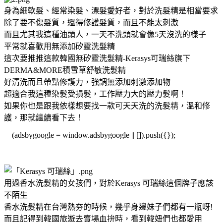
身為細軟髮、經常染髮、漂髮愛好者，對於洗髮精是相當要求
除了要不傷髮質，還得修護髮質，而且不能太刺激
而且尤其我這種油頭人，一天不洗頭就會像5天沒洗的樣子
平常就喜歡用無添加矽靈洗髮精
這次要推推這款韓國無矽靈洗髮精-Kerasys可瑞絲旗下
DERMA&MORE積雪草舒敏洗髮精
好清洗而且帶點修護力，強調無添加刺激添加物
超適合我這種染髮受損髮，工作壓力大的壓力髮啊！
如果你也是跟我依樣想要找一款可天天洗的洗髮精，溫和修
護，那就繼續看下去！
(adsbygoogle = window.adsbygoogle || []).push({});
用過香水洗髮精的女孩們，對於Kerasys 可瑞絲這個牌子應該
不陌生
香水洗髮精在台灣熱夯的時候，幾乎身邊妹子們都有一瓶呀!
而且記得到韓國旅遊去賣場血拚時，看到韓妞們也都愛用