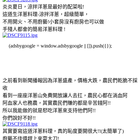
炎炎夏日，涼拌洋蔥是最好的配菜啦!
這道生洋蔥料理-涼拌洋蔥，超級簡單，
不用開火、不用廚藝!小套房沒有廚房也可以做
手殘人都會的簡易洋蔥料理 !
(adsbygoogle = window.adsbygoogle || []).push({});
之前看到新聞播報因為洋蔥盛產，價格大跌，農民們乾脆不採
收
看到一座座洋蔥山免費開放讓人去扛，農民心都在淌血阿
阿血家人也務農，其實農民們賺的都是辛苦錢阿!!
所以我能做的就是怒吃洋蔥來支持他們阿!!
你們說好不好!!
其實要寫這道洋蔥料理，真的恥度要開很大!!(太簡單了)
廚藝不佳還趕上來耍大刀!