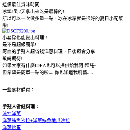
這個最佳賞味時間，
冰鎮1到2天拿出來吃是最棒的!!
所以可以一次做多量一點，冰在冰箱就是很好的夏日小配菜
啦!
小套房也能變出料理!!
是不是超級簡單!
阿血的手殘人超省錢洋蔥料理，日後還會分享
敬請期待!
如果大家有什麼IDEA也可以提供給我阿!拜託~
但希望是簡單一點的啦.....你也知道我廚藝.....
一些食材購買：
手殘人省錢料理：
涼拌洋蔥
洋蔥鮪魚沙拉+洋蔥鮪魚地瓜沙拉
洋蔥炒蛋