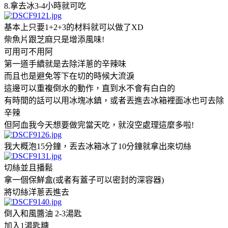
8.拿去冰3-4小時就可吃
基本上只要1+2+3的材料就可以做了XD
柴魚片跟芝麻只是增添風味!
可用可不用阿
第一道手續就是去除洋蔥的辛辣味
而且也是避免等下在切的時候大流淚
這邊可以重複倒水的動作，直到水不會有白白的
有時間的話可以用冰塊冰鎮，或者丟進去冰箱裡面冰也可去除
辛辣
但阿血我今天想要做完當天吃，就沒空處理這麼多啦!
我大概泡15分鐘，丟去冰箱冰了10分鐘就拿出來切絲
切絲並且播鬆
拿一個保鮮盒(或者有蓋子可以密封的深容器)
將切絲洋蔥丟進去
倒入和風醬油 2-3湯匙
加入1湯匙糖