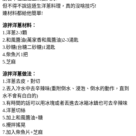
但不得不說這道生洋蔥料理，真的沒啥技巧!
連材料都給他簡單!
涼拌洋蔥材料：
1.洋蔥2-3顆
2.和風醬油(萬家香和風醬油)2-3湯匙
3.砂糖(台糖二砂糖)1湯匙
4.柴魚片1把
5.芝麻
涼拌洋蔥做法：
1.洋蔥去皮，對切
2.丟入冷水中去辛辣味(重附倒水、浸泡、倒水的動作，直到
水不會有白白的)
3.有時間的話可以用冰塊或者丟進去冰箱冰鎮也可去辛辣味
4.洋蔥切絲
5.加上和風醬油+糖
6.攪拌搖晃
7.加入柴魚片+芝麻